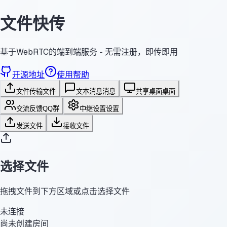
文件快传
基于WebRTC的端到端服务 - 无需注册，即传即用
开源地址
使用帮助
文件传输
文件
文本消息
消息
共享桌面
桌面
交流反馈
QQ群
中继设置
设置
发送文件
接收文件
选择文件
拖拽文件到下方区域或点击选择文件
未连接
尚未创建房间