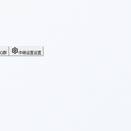
QQ群
中继设置
设置