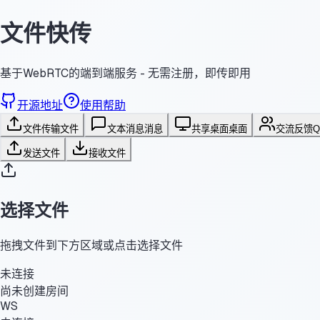
文件快传
基于WebRTC的端到端服务 - 无需注册，即传即用
开源地址
使用帮助
文件传输
文件
文本消息
消息
共享桌面
桌面
交流反馈
发送文件
接收文件
选择文件
拖拽文件到下方区域或点击选择文件
未连接
尚未创建房间
WS