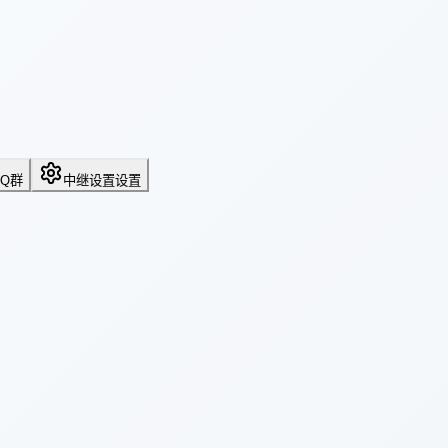
QQ群
中继设置
设置