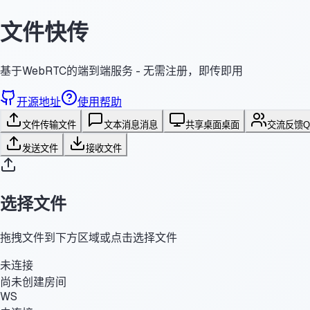
文件快传
基于WebRTC的端到端服务 - 无需注册，即传即用
开源地址
使用帮助
文件传输
文件
文本消息
消息
共享桌面
桌面
交流反馈
发送文件
接收文件
选择文件
拖拽文件到下方区域或点击选择文件
未连接
尚未创建房间
WS