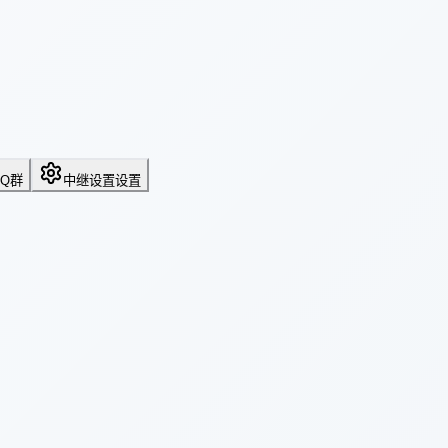
QQ群
中继设置
设置