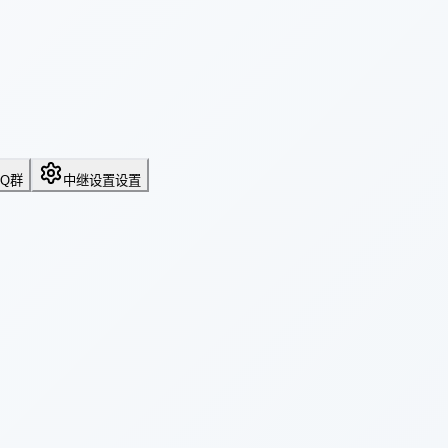
QQ群
中继设置
设置