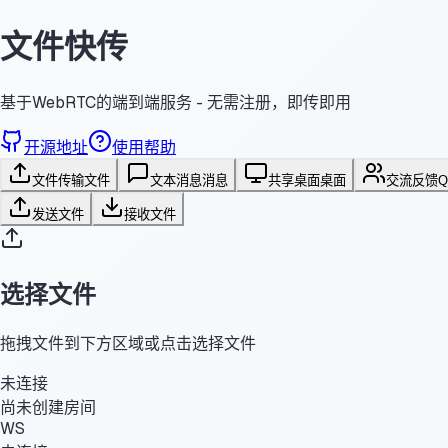
文件快传
基于WebRTC的端到端服务 - 无需注册，即传即用
开源地址
使用帮助
文件传输
文件
文本消息
消息
共享桌面
桌面
交流反馈
发送文件
接收文件
选择文件
拖拽文件到下方区域或点击选择文件
未连接
尚未创建房间
WS