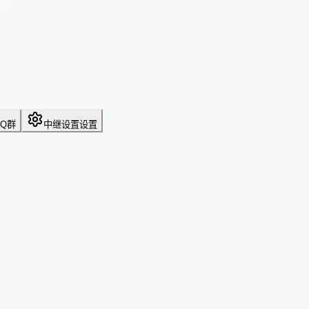
QQ群
中继设置
设置