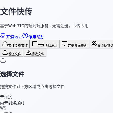
文件快传
基于WebRTC的端到端服务 - 无需注册，即传即用
开源地址
使用帮助
文件传输
文件
文本消息
消息
共享桌面
桌面
交流反馈
发送文件
接收文件
选择文件
拖拽文件到下方区域或点击选择文件
未连接
尚未创建房间
WS