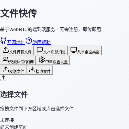
文件快传
基于WebRTC的端到端服务 - 无需注册，即传即用
开源地址
使用帮助
文件传输
文件
文本消息
消息
共享桌面
桌面
交流反馈
QQ群
中继设置
设置
发送文件
接收文件
选择文件
拖拽文件到下方区域或点击选择文件
未连接
尚未创建房间