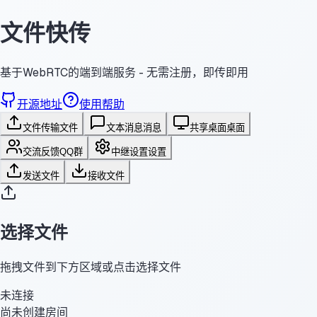
文件快传
基于WebRTC的端到端服务 - 无需注册，即传即用
开源地址
使用帮助
文件传输
文件
文本消息
消息
共享桌面
桌面
交流反馈
QQ群
中继设置
设置
发送文件
接收文件
选择文件
拖拽文件到下方区域或点击选择文件
未连接
尚未创建房间