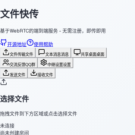
文件快传
基于WebRTC的端到端服务 - 无需注册，即传即用
开源地址
使用帮助
文件传输
文件
文本消息
消息
共享桌面
桌面
交流反馈
QQ群
中继设置
设置
发送文件
接收文件
选择文件
拖拽文件到下方区域或点击选择文件
未连接
尚未创建房间