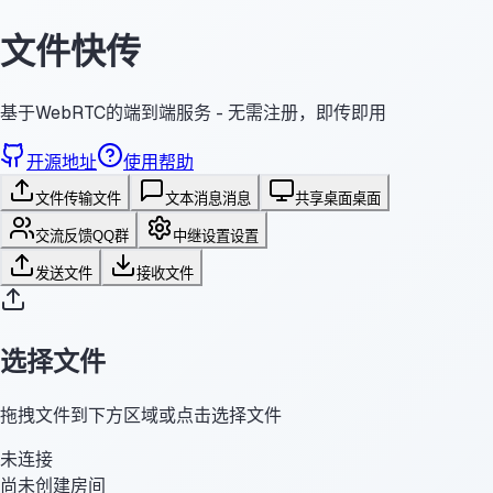
文件快传
基于WebRTC的端到端服务 - 无需注册，即传即用
开源地址
使用帮助
文件传输
文件
文本消息
消息
共享桌面
桌面
交流反馈
QQ群
中继设置
设置
发送文件
接收文件
选择文件
拖拽文件到下方区域或点击选择文件
未连接
尚未创建房间