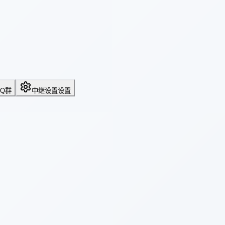
QQ群
中继设置
设置