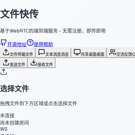
文件快传
基于WebRTC的端到端服务 - 无需注册，即传即用
开源地址
使用帮助
文件传输
文件
文本消息
消息
共享桌面
桌面
交流反馈
发送文件
接收文件
选择文件
拖拽文件到下方区域或点击选择文件
未连接
尚未创建房间
WS