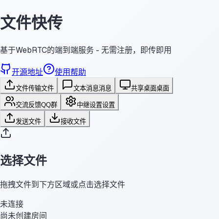
文件快传
基于WebRTC的端到端服务 - 无需注册，即传即用
开源地址
使用帮助
文件传输
文件
文本消息
消息
共享桌面
桌面
交流反馈
QQ群
中继设置
设置
发送文件
接收文件
选择文件
拖拽文件到下方区域或点击选择文件
未连接
尚未创建房间