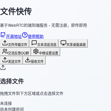
文件快传
基于WebRTC的端到端服务 - 无需注册，即传即用
开源地址
使用帮助
文件传输
文件
文本消息
消息
共享桌面
桌面
交流反馈
QQ群
中继设置
设置
发送文件
接收文件
选择文件
拖拽文件到下方区域或点击选择文件
未连接
尚未创建房间