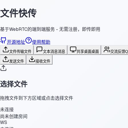
文件快传
基于WebRTC的端到端服务 - 无需注册，即传即用
开源地址
使用帮助
文件传输
文件
文本消息
消息
共享桌面
桌面
交流反馈
发送文件
接收文件
选择文件
拖拽文件到下方区域或点击选择文件
未连接
尚未创建房间
WS