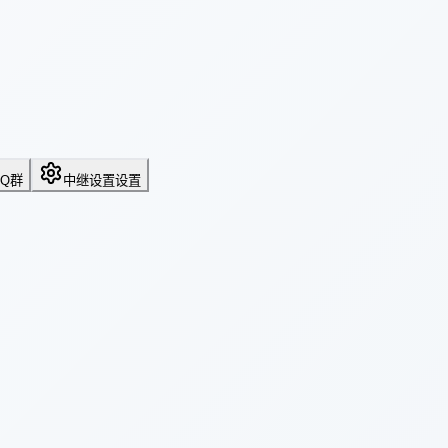
QQ群
中继设置
设置