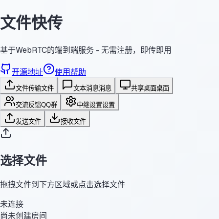
文件快传
基于WebRTC的端到端服务 - 无需注册，即传即用
开源地址
使用帮助
文件传输
文件
文本消息
消息
共享桌面
桌面
交流反馈
QQ群
中继设置
设置
发送文件
接收文件
选择文件
拖拽文件到下方区域或点击选择文件
未连接
尚未创建房间