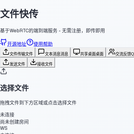
文件快传
基于WebRTC的端到端服务 - 无需注册，即传即用
开源地址
使用帮助
文件传输
文件
文本消息
消息
共享桌面
桌面
交流反馈
发送文件
接收文件
选择文件
拖拽文件到下方区域或点击选择文件
未连接
尚未创建房间
WS