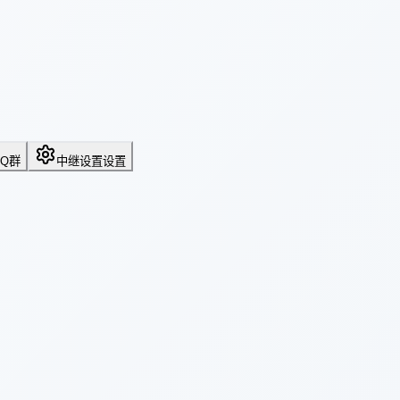
QQ群
中继设置
设置