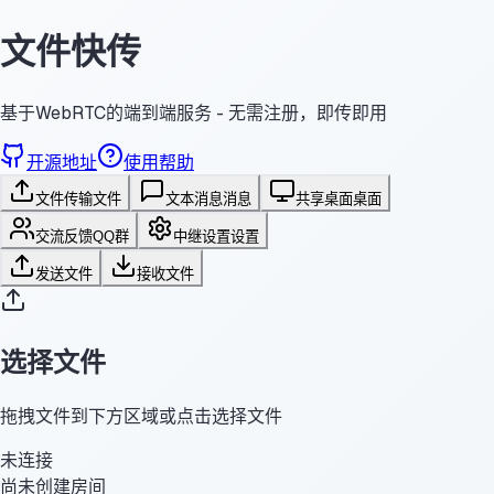
文件快传
基于WebRTC的端到端服务 - 无需注册，即传即用
开源地址
使用帮助
文件传输
文件
文本消息
消息
共享桌面
桌面
交流反馈
QQ群
中继设置
设置
发送文件
接收文件
选择文件
拖拽文件到下方区域或点击选择文件
未连接
尚未创建房间