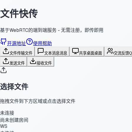
文件快传
基于WebRTC的端到端服务 - 无需注册，即传即用
开源地址
使用帮助
文件传输
文件
文本消息
消息
共享桌面
桌面
交流反馈
发送文件
接收文件
选择文件
拖拽文件到下方区域或点击选择文件
未连接
尚未创建房间
WS