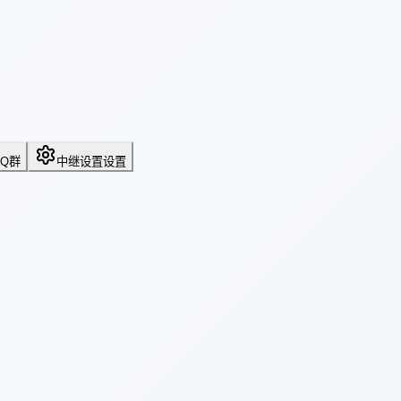
QQ群
中继设置
设置