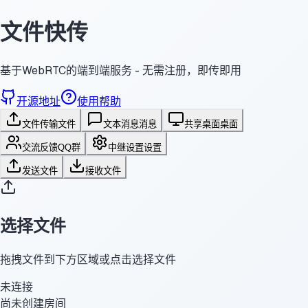
文件快传
基于WebRTC的端到端服务 - 无需注册，即传即用
开源地址
使用帮助
文件传输
文件
文本消息
消息
共享桌面
桌面
交流反馈
QQ群
中继设置
设置
发送文件
接收文件
选择文件
拖拽文件到下方区域或点击选择文件
未连接
尚未创建房间