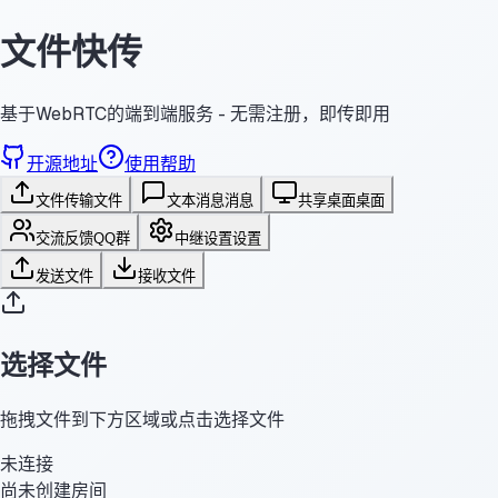
文件快传
基于WebRTC的端到端服务 - 无需注册，即传即用
开源地址
使用帮助
文件传输
文件
文本消息
消息
共享桌面
桌面
交流反馈
QQ群
中继设置
设置
发送文件
接收文件
选择文件
拖拽文件到下方区域或点击选择文件
未连接
尚未创建房间