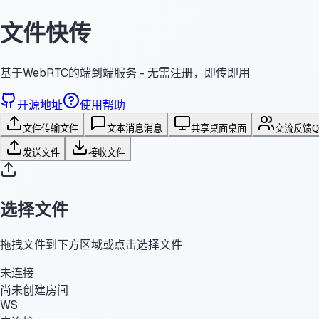
文件快传
基于WebRTC的端到端服务 - 无需注册，即传即用
开源地址
使用帮助
文件传输
文件
文本消息
消息
共享桌面
桌面
交流反馈
发送文件
接收文件
选择文件
拖拽文件到下方区域或点击选择文件
未连接
尚未创建房间
WS