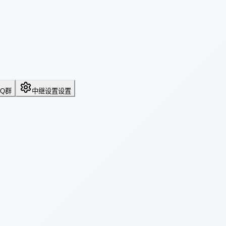
QQ群
中继设置
设置