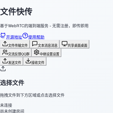
文件快传
基于WebRTC的端到端服务 - 无需注册，即传即用
开源地址
使用帮助
文件传输
文件
文本消息
消息
共享桌面
桌面
交流反馈
QQ群
中继设置
设置
发送文件
接收文件
选择文件
拖拽文件到下方区域或点击选择文件
未连接
尚未创建房间