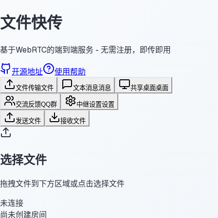
文件快传
基于WebRTC的端到端服务 - 无需注册，即传即用
开源地址
使用帮助
文件传输
文件
文本消息
消息
共享桌面
桌面
交流反馈
QQ群
中继设置
设置
发送文件
接收文件
选择文件
拖拽文件到下方区域或点击选择文件
未连接
尚未创建房间