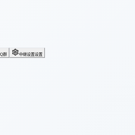
QQ群
中继设置
设置