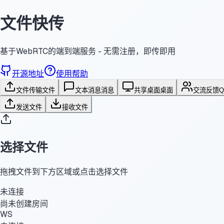
文件快传
基于WebRTC的端到端服务 - 无需注册，即传即用
开源地址
使用帮助
文件传输
文件
文本消息
消息
共享桌面
桌面
交流反馈
发送文件
接收文件
选择文件
拖拽文件到下方区域或点击选择文件
未连接
尚未创建房间
WS