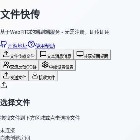
文件快传
基于WebRTC的端到端服务 - 无需注册，即传即用
开源地址
使用帮助
文件传输
文件
文本消息
消息
共享桌面
桌面
交流反馈
QQ群
中继设置
设置
发送文件
接收文件
选择文件
拖拽文件到下方区域或点击选择文件
未连接
尚未创建房间