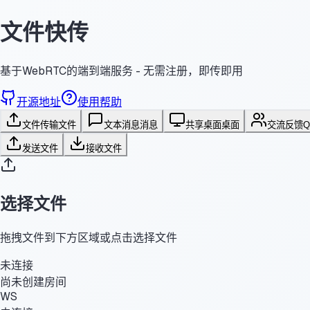
文件快传
基于WebRTC的端到端服务 - 无需注册，即传即用
开源地址
使用帮助
文件传输
文件
文本消息
消息
共享桌面
桌面
交流反馈
发送文件
接收文件
选择文件
拖拽文件到下方区域或点击选择文件
未连接
尚未创建房间
WS