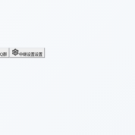
QQ群
中继设置
设置