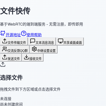
文件快传
基于WebRTC的端到端服务 - 无需注册，即传即用
开源地址
使用帮助
文件传输
文件
文本消息
消息
共享桌面
桌面
交流反馈
QQ群
中继设置
设置
发送文件
接收文件
选择文件
拖拽文件到下方区域或点击选择文件
未连接
尚未创建房间