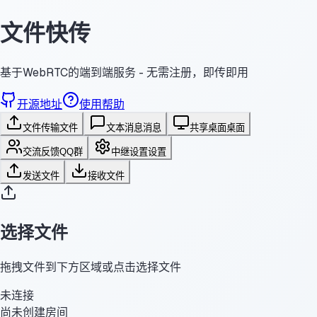
文件快传
基于WebRTC的端到端服务 - 无需注册，即传即用
开源地址
使用帮助
文件传输
文件
文本消息
消息
共享桌面
桌面
交流反馈
QQ群
中继设置
设置
发送文件
接收文件
选择文件
拖拽文件到下方区域或点击选择文件
未连接
尚未创建房间