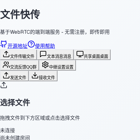
文件快传
基于WebRTC的端到端服务 - 无需注册，即传即用
开源地址
使用帮助
文件传输
文件
文本消息
消息
共享桌面
桌面
交流反馈
QQ群
中继设置
设置
发送文件
接收文件
选择文件
拖拽文件到下方区域或点击选择文件
未连接
尚未创建房间