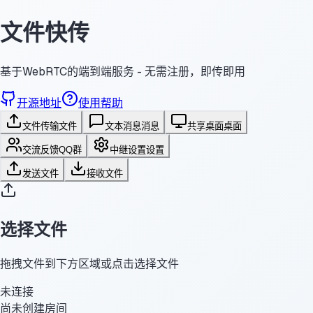
文件快传
基于WebRTC的端到端服务 - 无需注册，即传即用
开源地址
使用帮助
文件传输
文件
文本消息
消息
共享桌面
桌面
交流反馈
QQ群
中继设置
设置
发送文件
接收文件
选择文件
拖拽文件到下方区域或点击选择文件
未连接
尚未创建房间