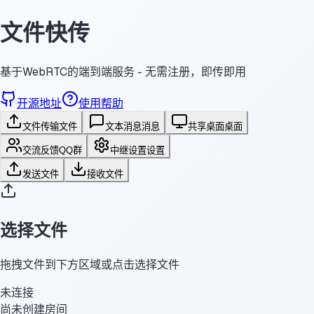
文件快传
基于WebRTC的端到端服务 - 无需注册，即传即用
开源地址
使用帮助
文件传输
文件
文本消息
消息
共享桌面
桌面
交流反馈
QQ群
中继设置
设置
发送文件
接收文件
选择文件
拖拽文件到下方区域或点击选择文件
未连接
尚未创建房间