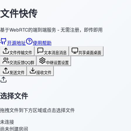
文件快传
基于WebRTC的端到端服务 - 无需注册，即传即用
开源地址
使用帮助
文件传输
文件
文本消息
消息
共享桌面
桌面
交流反馈
QQ群
中继设置
设置
发送文件
接收文件
选择文件
拖拽文件到下方区域或点击选择文件
未连接
尚未创建房间