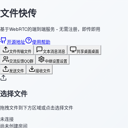
文件快传
基于WebRTC的端到端服务 - 无需注册，即传即用
开源地址
使用帮助
文件传输
文件
文本消息
消息
共享桌面
桌面
交流反馈
QQ群
中继设置
设置
发送文件
接收文件
选择文件
拖拽文件到下方区域或点击选择文件
未连接
尚未创建房间