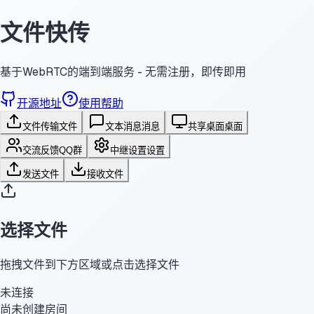
文件快传
基于WebRTC的端到端服务 - 无需注册，即传即用
开源地址
使用帮助
文件传输
文件
文本消息
消息
共享桌面
桌面
交流反馈
QQ群
中继设置
设置
发送文件
接收文件
选择文件
拖拽文件到下方区域或点击选择文件
未连接
尚未创建房间