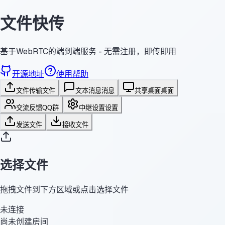
文件快传
基于WebRTC的端到端服务 - 无需注册，即传即用
开源地址
使用帮助
文件传输
文件
文本消息
消息
共享桌面
桌面
交流反馈
QQ群
中继设置
设置
发送文件
接收文件
选择文件
拖拽文件到下方区域或点击选择文件
未连接
尚未创建房间